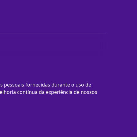
s pessoais fornecidas durante o uso de
elhoria contínua da experiência de nossos