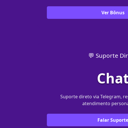
Ver Bônus
💬 Suporte Di
Cha
Suporte direto via Telegram, r
atendimento persona
Falar Suport