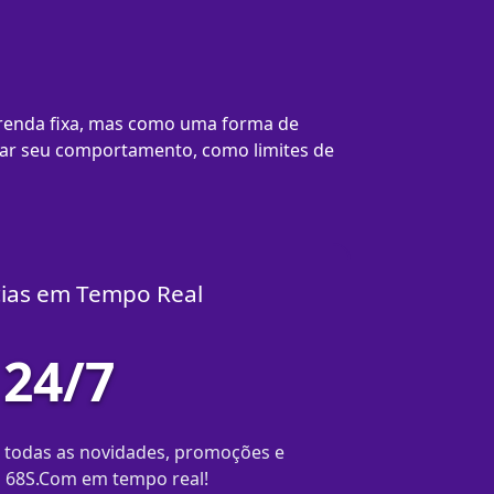
 renda fixa, mas como uma forma de
rar seu comportamento, como limites de
cias em Tempo Real
24/7
e todas as novidades, promoções e
 68S.Com em tempo real!