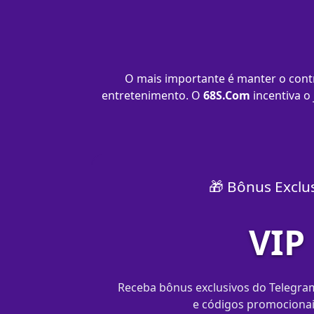
O mais importante é manter o cont
entretenimento. O
68S.Com
incentiva o
🎁 Bônus Exclu
VIP
Receba bônus exclusivos do Telegra
e códigos promocionai