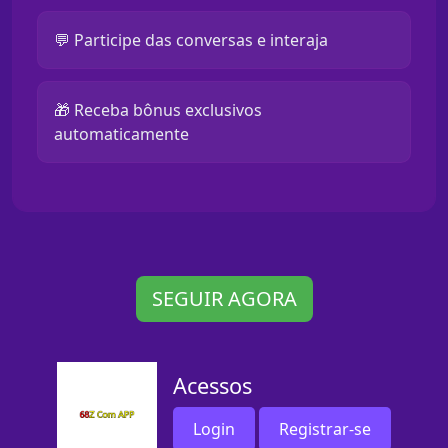
💬 Participe das conversas e interaja
🎁 Receba bônus exclusivos
automaticamente
SEGUIR AGORA
Acessos
Login
Registrar-se