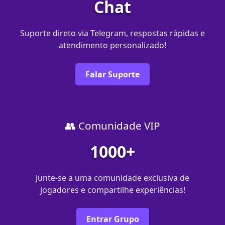
Chat
Suporte direto via Telegram, respostas rápidas e
atendimento personalizado!
Falar Suporte
👥 Comunidade VIP
1000+
Junte-se a uma comunidade exclusiva de
jogadores e compartilhe experiências!
Entrar Grupo