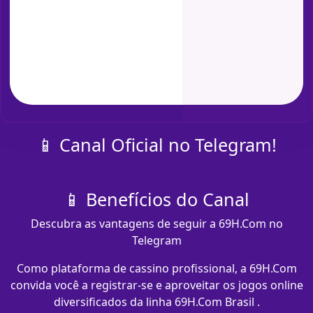
📱 Canal Oficial no Telegram!
📱 Benefícios do Canal
Descubra as vantagens de seguir a 69H.Com no
Telegram
Como plataforma de cassino profissional, a 69H.Com
convida você a registrar-se e aproveitar os jogos online
diversificados da linha 69H.Com Brasil .