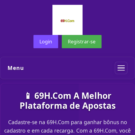
Login
Registrar-se
Menu
📱 69H.Com A Melhor
Plataforma de Apostas
Cadastre-se na 69H.Com para ganhar bônus no
cadastro e em cada recarga. Com a 69H.Com, você