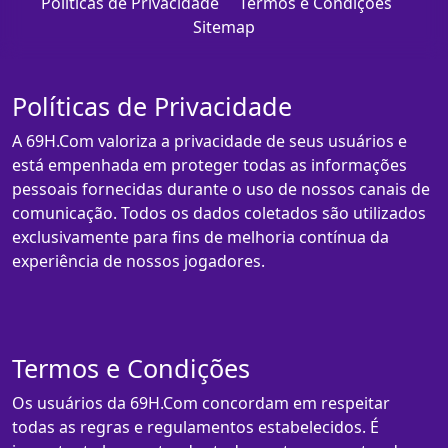
Políticas de Privacidade
Termos e Condições
Sitemap
Políticas de Privacidade
A 69H.Com valoriza a privacidade de seus usuários e
está empenhada em proteger todas as informações
pessoais fornecidas durante o uso de nossos canais de
comunicação. Todos os dados coletados são utilizados
exclusivamente para fins de melhoria contínua da
experiência de nossos jogadores.
Termos e Condições
Os usuários da 69H.Com concordam em respeitar
todas as regras e regulamentos estabelecidos. É