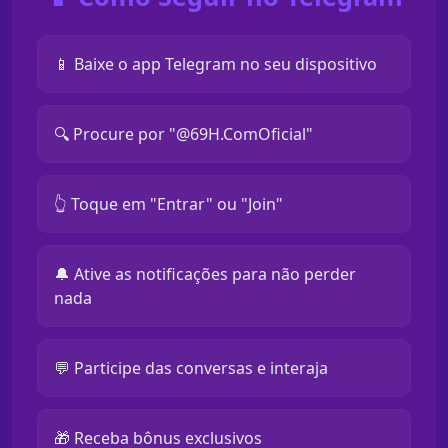
📱 Baixe o app Telegram no seu dispositivo
🔍 Procure por "@69H.ComOficial"
👆 Toque em "Entrar" ou "Join"
🔔 Ative as notificações para não perder
nada
💬 Participe das conversas e interaja
🎁 Receba bônus exclusivos