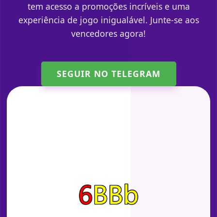
tem acesso a promoções incríveis e uma
experiência de jogo inigualável. Junte-se aos
vencedores agora!
SEGUIR NO TELEGRAM