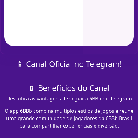
📱 Canal Oficial no Telegram!
📱 Benefícios do Canal
Descubra as vantagens de seguir a 6BBb no Telegram
O app 6BBb combina múltiplos estilos de jogos e reúne
uma grande comunidade de jogadores da 6BBb Brasil
para compartilhar experiências e diversão.