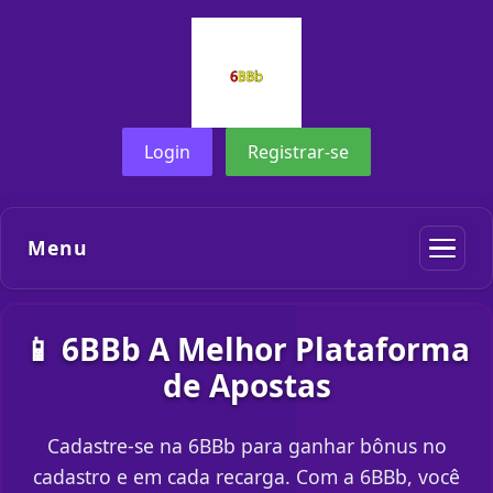
Login
Registrar-se
Menu
📱 6BBb A Melhor Plataforma
de Apostas
Cadastre-se na 6BBb para ganhar bônus no
cadastro e em cada recarga. Com a 6BBb, você