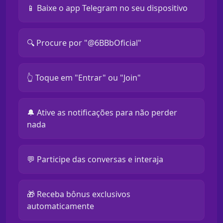
📱 Baixe o app Telegram no seu dispositivo
🔍 Procure por "@6BBbOficial"
👆 Toque em "Entrar" ou "Join"
🔔 Ative as notificações para não perder
nada
💬 Participe das conversas e interaja
🎁 Receba bônus exclusivos
automaticamente