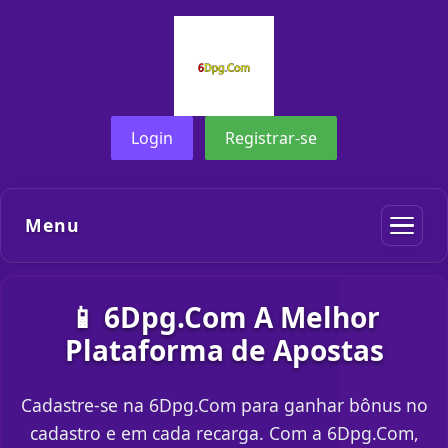
Login
Registrar-se
Menu
📱 6Dpg.Com A Melhor
Plataforma de Apostas
Cadastre-se na 6Dpg.Com para ganhar bônus no
cadastro e em cada recarga. Com a 6Dpg.Com,