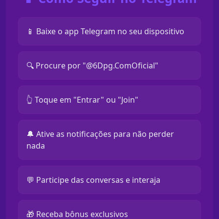
📱 Baixe o app Telegram no seu dispositivo
🔍 Procure por "@6Dpg.ComOficial"
👆 Toque em "Entrar" ou "Join"
🔔 Ative as notificações para não perder
nada
💬 Participe das conversas e interaja
🎁 Receba bônus exclusivos