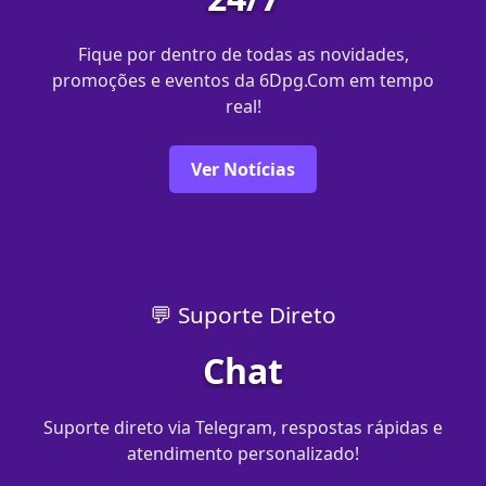
Fique por dentro de todas as novidades,
promoções e eventos da 6Dpg.Com em tempo
real!
Ver Notícias
💬 Suporte Direto
Chat
Suporte direto via Telegram, respostas rápidas e
atendimento personalizado!