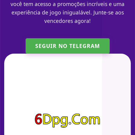
você tem acesso a promoções incríveis e uma
experiência de jogo inigualável. Junte-se aos
vencedores agora!
SEGUIR NO TELEGRAM