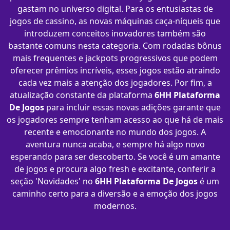
gastam no universo digital. Para os entusiastas de
jogos de cassino, as novas máquinas caça-níqueis que
introduzem conceitos inovadores também são
bastante comuns nesta categoria. Com rodadas bônus
mais frequentes e jackpots progressivos que podem
oferecer prêmios incríveis, esses jogos estão atraindo
cada vez mais a atenção dos jogadores. Por fim, a
atualização constante da plataforma
6HH Plataforma
De Jogos
para incluir essas novas adições garante que
os jogadores sempre tenham acesso ao que há de mais
recente e emocionante no mundo dos jogos. A
aventura nunca acaba, e sempre há algo novo
esperando para ser descoberto. Se você é um amante
de jogos e procura algo fresh e excitante, conferir a
seção 'Novidades' no
6HH Plataforma De Jogos
é um
caminho certo para a diversão e a emoção dos jogos
modernos.