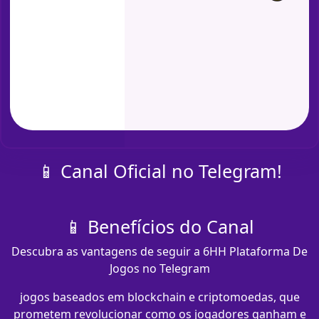
📱 Canal Oficial no Telegram!
📱 Benefícios do Canal
Descubra as vantagens de seguir a 6HH Plataforma De
Jogos no Telegram
jogos baseados em blockchain e criptomoedas, que
prometem revolucionar como os jogadores ganham e