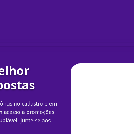
elhor
postas
bônus no cadastro e em
em acesso a promoções
ualável. Junte-se aos