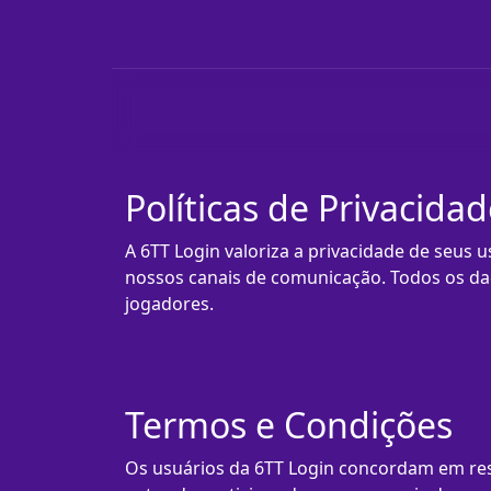
Políticas de Privacida
A 6TT Login valoriza a privacidade de seus
nossos canais de comunicação. Todos os dad
jogadores.
Termos e Condições
Os usuários da 6TT Login concordam em resp