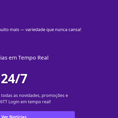
e muito mais — variedade que nunca cansa!
cias em Tempo Real
24/7
e todas as novidades, promoções e
 6TT Login em tempo real!
Ver Notícias