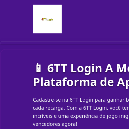
📱 6TT Login A M
Plataforma de A
Cadastre-se na 6TT Login para ganhar 
cada recarga. Com a 6TT Login, você t
incríveis e uma experiência de jogo inig
vencedores agora!