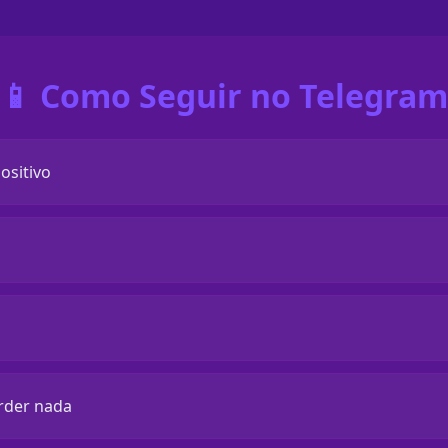
📱 Como Seguir no Telegram
ositivo
erder nada