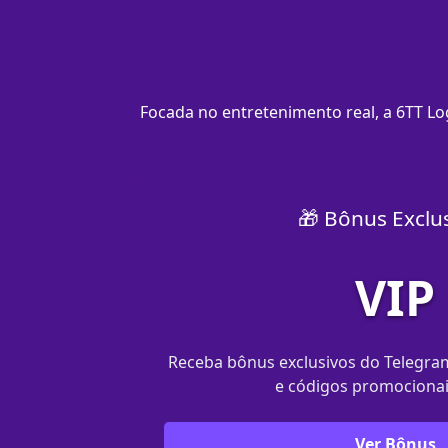
Focada no entretenimento real, a 6TT Log
🎁 Bônus Exclu
VIP
Receba bônus exclusivos do Telegra
e códigos promocionai
Ver Bônus