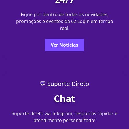
Fique por dentro de todas as novidades,
promoções e eventos da 6Z Login em tempo
real!
Ver Notícias
💬 Suporte Direto
Chat
Suporte direto via Telegram, respostas rápidas e
atendimento personalizado!