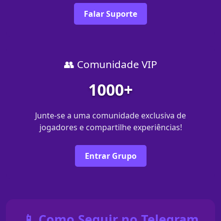
Falar Suporte
👥 Comunidade VIP
1000+
Junte-se a uma comunidade exclusiva de
jogadores e compartilhe experiências!
Entrar Grupo
📱 Como Seguir no Telegram