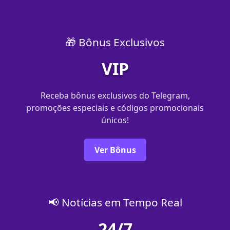
🎁 Bônus Exclusivos
VIP
Receba bônus exclusivos do Telegram,
promoções especiais e códigos promocionais
únicos!
Ver Bônus
📢 Notícias em Tempo Real
24/7