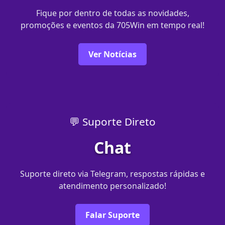
Fique por dentro de todas as novidades,
promoções e eventos da 705Win em tempo real!
Ver Notícias
💬 Suporte Direto
Chat
Suporte direto via Telegram, respostas rápidas e
atendimento personalizado!
Falar Suporte