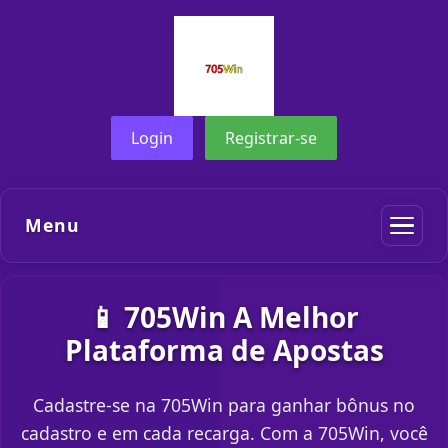
Login
Registrar-se
Menu
📱 705Win A Melhor
Plataforma de Apostas
Cadastre-se na 705Win para ganhar bônus no
cadastro e em cada recarga. Com a 705Win, você