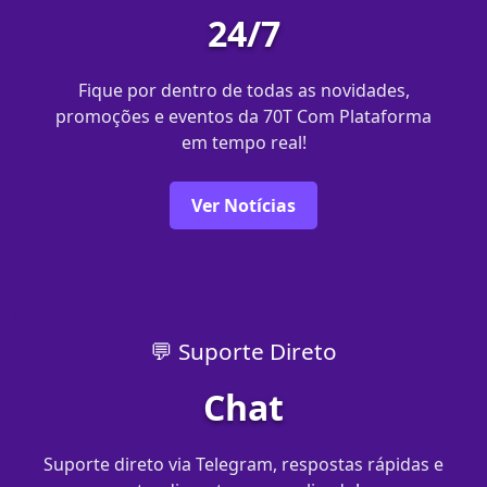
24/7
Fique por dentro de todas as novidades,
promoções e eventos da 70T Com Plataforma
em tempo real!
Ver Notícias
💬 Suporte Direto
Chat
Suporte direto via Telegram, respostas rápidas e