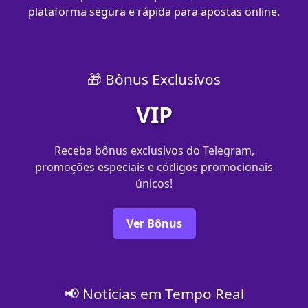
plataforma segura e rápida para apostas online.
🎁 Bônus Exclusivos
VIP
Receba bônus exclusivos do Telegram,
promoções especiais e códigos promocionais
únicos!
Ver Bônus
📢 Notícias em Tempo Real