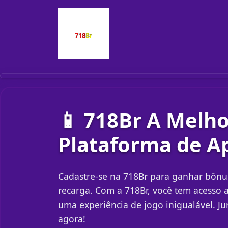
📱 718Br A Melh
Plataforma de A
Cadastre-se na 718Br para ganhar bônu
recarga. Com a 718Br, você tem acesso a
uma experiência de jogo inigualável. J
agora!