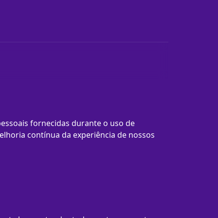
pessoais fornecidas durante o uso de
elhoria contínua da experiência de nossos