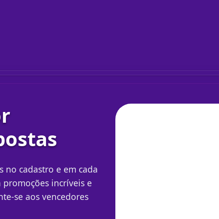
or
postas
s no cadastro e em cada
 promoções incríveis e
unte-se aos vencedores