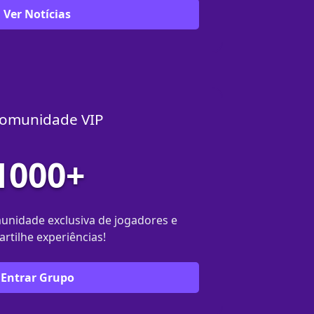
Ver Notícias
Comunidade VIP
1000+
unidade exclusiva de jogadores e
rtilhe experiências!
Entrar Grupo