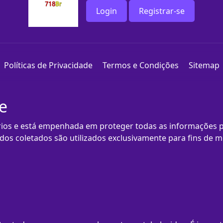
Login
Registrar-se
Políticas de Privacidade
Termos e Condições
Sitemap
de
ários e está empenhada em proteger todas as informações 
os coletados são utilizados exclusivamente para fins de m