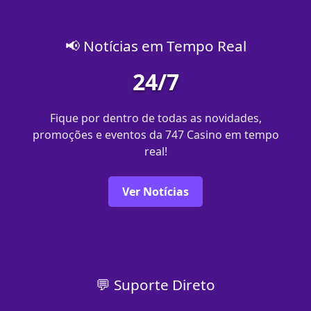
📢 Notícias em Tempo Real
24/7
Fique por dentro de todas as novidades,
promoções e eventos da 747 Casino em tempo
real!
Ver Notícias
💬 Suporte Direto