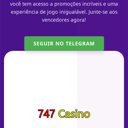
você tem acesso a promoções incríveis e uma
experiência de jogo inigualável. Junte-se aos
vencedores agora!
SEGUIR NO TELEGRAM