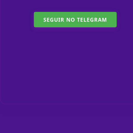
SEGUIR NO TELEGRAM