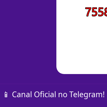
📱 Canal Oficial no Telegram!