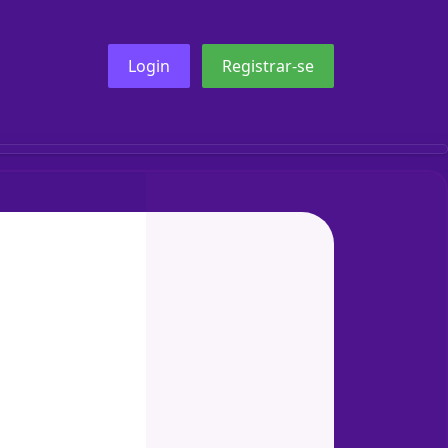
Login
Registrar-se