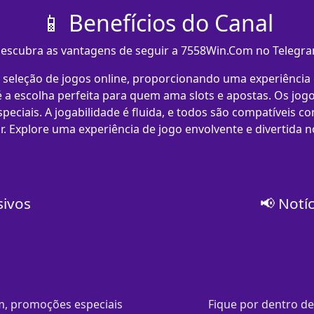
📱 Benefícios do Canal
escubra as vantagens de seguir a 7558Win.Com no Telegr
seleção de jogos online, proporcionando uma experiência
 a escolha perfeita para quem ama slots e apostas. Os j
eciais. A jogabilidade é fluida, e todos são compatíveis c
r. Explore uma experiência de jogo envolvente e divertida 
sivos
📢 Notí
m, promoções especiais
Fique por dentro d