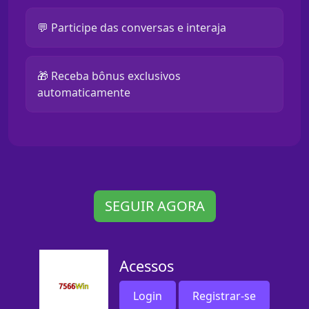
💬 Participe das conversas e interaja
🎁 Receba bônus exclusivos
automaticamente
SEGUIR AGORA
Acessos
Login
Registrar-se