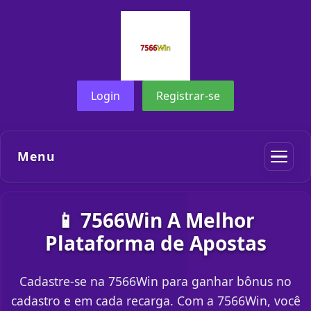
Login
Registrar-se
Menu
📱 7566Win A Melhor
Plataforma de Apostas
Cadastre-se na 7566Win para ganhar bônus no
cadastro e em cada recarga. Com a 7566Win, você