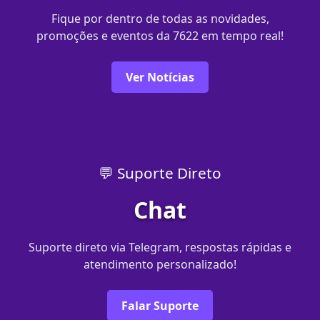
Fique por dentro de todas as novidades,
promoções e eventos da 7622 em tempo real!
Ver Notícias
💬 Suporte Direto
Chat
Suporte direto via Telegram, respostas rápidas e
atendimento personalizado!
Falar Suporte