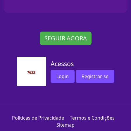
SEGUIR AGORA
Acessos
Login
Registrar-se
Políticas de Privacidade
Termos e Condições
Sitemap