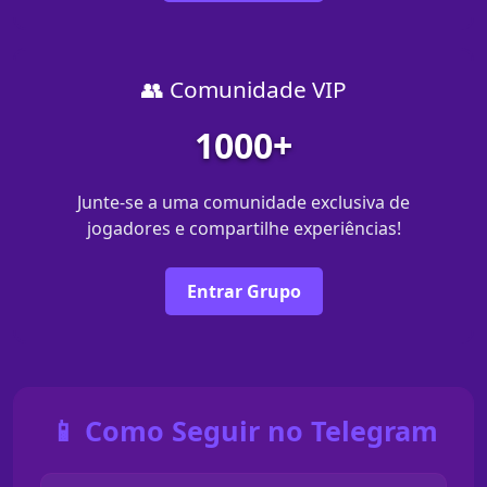
👥 Comunidade VIP
1000+
Junte-se a uma comunidade exclusiva de
jogadores e compartilhe experiências!
Entrar Grupo
📱 Como Seguir no Telegram