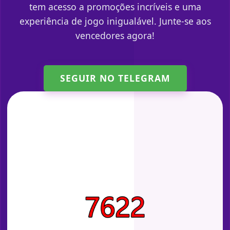
tem acesso a promoções incríveis e uma
experiência de jogo inigualável. Junte-se aos
vencedores agora!
SEGUIR NO TELEGRAM