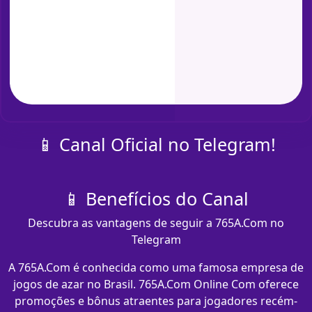
📱 Canal Oficial no Telegram!
📱 Benefícios do Canal
Descubra as vantagens de seguir a 765A.Com no
Telegram
A 765A.Com é conhecida como uma famosa empresa de
jogos de azar no Brasil. 765A.Com Online Com oferece
promoções e bônus atraentes para jogadores recém-