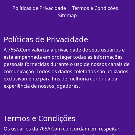
Políticas de Privacidade
Termos e Condições
Sitemap
Políticas de Privacidade
A 765A.Com valoriza a privacidade de seus usuários e
está empenhada em proteger todas as informações
pessoais fornecidas durante o uso de nossos canais de
comunicação. Todos os dados coletados são utilizados
exclusivamente para fins de melhoria contínua da
experiência de nossos jogadores.
Termos e Condições
Os usuários da 765A.Com concordam em respeitar