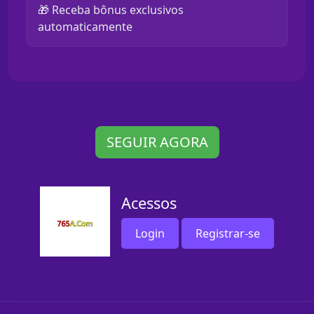
🎁 Receba bônus exclusivos
automaticamente
SEGUIR AGORA
Acessos
Login
Registrar-se