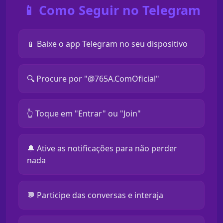
📱 Como Seguir no Telegram
📱 Baixe o app Telegram no seu dispositivo
🔍 Procure por "@765A.ComOficial"
👆 Toque em "Entrar" ou "Join"
🔔 Ative as notificações para não perder
nada
💬 Participe das conversas e interaja