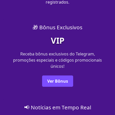
registrados.
🎁 Bônus Exclusivos
VIP
Receba bônus exclusivos do Telegram,
promoções especiais e códigos promocionais
únicos!
Ver Bônus
📢 Notícias em Tempo Real