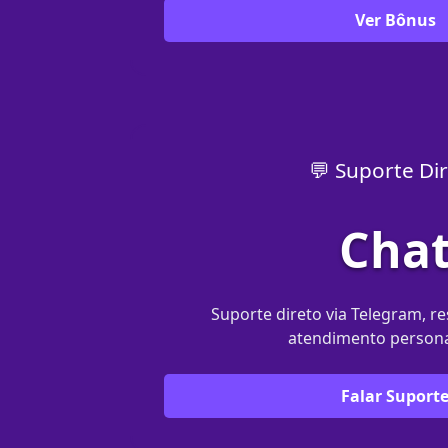
Ver Bônus
💬 Suporte Di
Cha
Suporte direto via Telegram, r
atendimento persona
Falar Suport