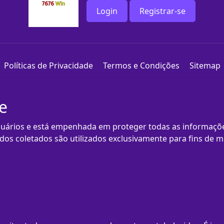
Login
Registrar-se
Políticas de Privacidade
Termos e Condições
Sitemap
de
usuários e está empenhada em proteger todas as informaçõ
os coletados são utilizados exclusivamente para fins de m