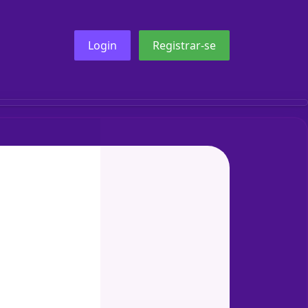
Login
Registrar-se