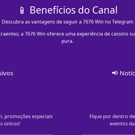
📱 Benefícios do Canal
Descubra as vantagens de seguir a 7676 Win no Telegram
traentes; a 7676 Win oferece uma experiência de cassino s
pura.
sivos
📢 Notí
m, promoções especiais
Fique por dentro d
s únicos!
eventos da