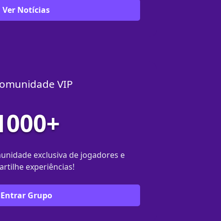
Ver Notícias
Comunidade VIP
1000+
unidade exclusiva de jogadores e
rtilhe experiências!
Entrar Grupo