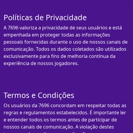
Políticas de Privacidade
A 7696 valoriza a privacidade de seus usuários e está
empenhada em proteger todas as informações
pessoais fornecidas durante o uso de nossos canais de
comunicação. Todos os dados coletados são utilizados
exclusivamente para fins de melhoria contínua da
experiência de nossos jogadores.
Termos e Condições
Os usuários da 7696 concordam em respeitar todas as
regras e regulamentos estabelecidos. É importante ler
e entender todos os termos antes de participar de
nossos canais de comunicação. A violação destes