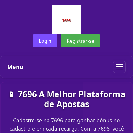
Login
Registrar-se
Menu
📱 7696 A Melhor Plataforma
de Apostas
Cadastre-se na 7696 para ganhar bônus no
cadastro e em cada recarga. Com a 7696, você