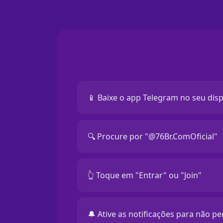
📱 Baixe o app Telegram no seu disp
🔍 Procure por "@76Br.ComOficial"
👆 Toque em "Entrar" ou "Join"
🔔 Ative as notificações para não p