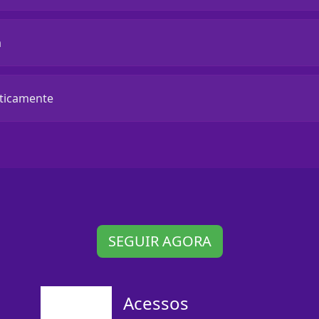
a
aticamente
SEGUIR AGORA
Acessos