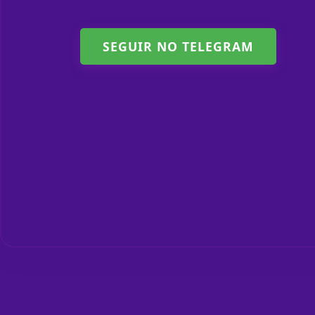
SEGUIR NO TELEGRAM