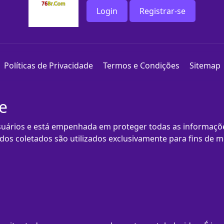
Login
Registrar-se
Políticas de Privacidade
Termos e Condições
Sitemap
de
usuários e está empenhada em proteger todas as informaçõ
os coletados são utilizados exclusivamente para fins de m