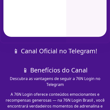
📱 Canal Oficial no Telegram!
📱 Benefícios do Canal
Descubra as vantagens de seguir a 76N Login no
Telegram
A 76N Login oferece conteúdos emocionantes e
recompensas generosas — na 76N Login Brasil , você
encontrará verdadeiros momentos de adrenalina e