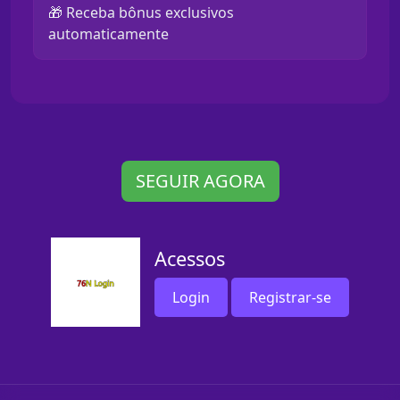
🎁 Receba bônus exclusivos
automaticamente
SEGUIR AGORA
Acessos
Login
Registrar-se