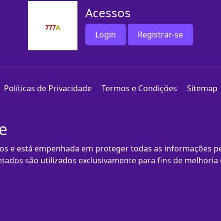
Acessos
Login
Registrar-se
Políticas de Privacidade
Termos e Condições
Sitemap
de
rios e está empenhada em proteger todas as informações p
tados são utilizados exclusivamente para fins de melhoria