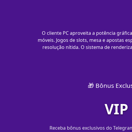
O cliente PC aproveita a potência gráfi
móveis. Jogos de slots, mesa e apostas es
resolução nítida. O sistema de render
🎁 Bônus Exclu
VIP
Receba bônus exclusivos do Telegra