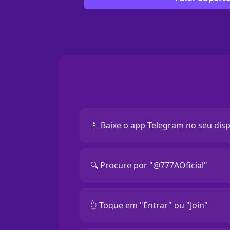
📱 Baixe o app Telegram no seu disp
🔍 Procure por "@777AOficial"
👆 Toque em "Entrar" ou "Join"