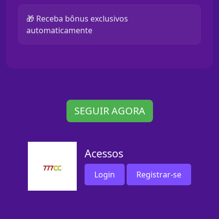
🎁 Receba bônus exclusivos
automaticamente
SEGUIR AGORA
Acessos
Login
Registrar-se