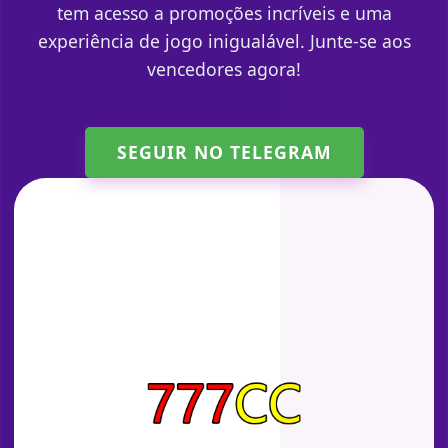
tem acesso a promoções incríveis e uma
experiência de jogo inigualável. Junte-se aos
vencedores agora!
SEGUIR NO TELEGRAM