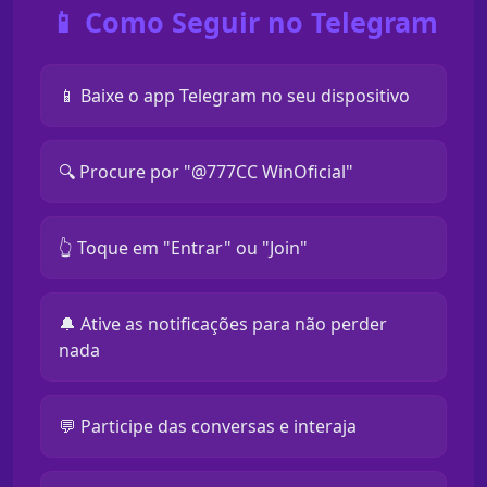
📱 Como Seguir no Telegram
📱 Baixe o app Telegram no seu dispositivo
🔍 Procure por "@777CC WinOficial"
👆 Toque em "Entrar" ou "Join"
🔔 Ative as notificações para não perder
nada
💬 Participe das conversas e interaja