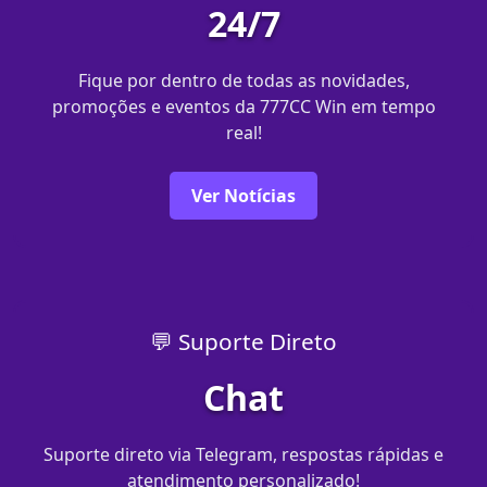
24/7
Fique por dentro de todas as novidades,
promoções e eventos da 777CC Win em tempo
real!
Ver Notícias
💬 Suporte Direto
Chat
Suporte direto via Telegram, respostas rápidas e
atendimento personalizado!