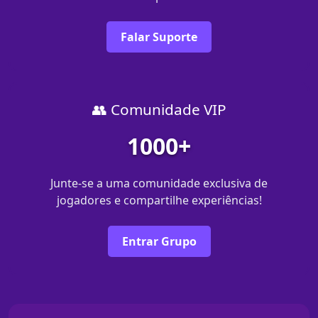
Falar Suporte
👥 Comunidade VIP
1000+
Junte-se a uma comunidade exclusiva de
jogadores e compartilhe experiências!
Entrar Grupo