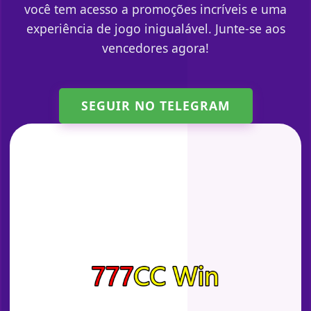
você tem acesso a promoções incríveis e uma
experiência de jogo inigualável. Junte-se aos
vencedores agora!
SEGUIR NO TELEGRAM