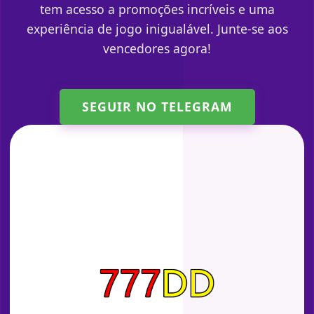
tem acesso a promoções incríveis e uma
experiência de jogo inigualável. Junte-se aos
vencedores agora!
SEGUIR NO TELEGRAM