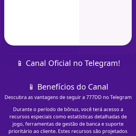
📱 Canal Oficial no Telegram!
📱 Benefícios do Canal
Descubra as vantagens de seguir a 777DD no Telegram
Durante o período de bônus, você terá acesso a
recursos especiais como estatísticas detalhadas de
jogo, ferramentas de gestão de banca e suporte
prioritário ao cliente. Estes recursos são projetados