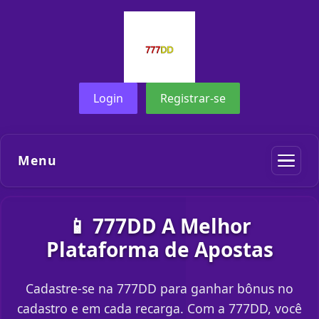
Login
Registrar-se
Menu
📱 777DD A Melhor
Plataforma de Apostas
Cadastre-se na 777DD para ganhar bônus no
cadastro e em cada recarga. Com a 777DD, você