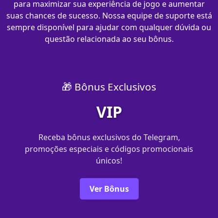
para maximizar sua experiência de jogo e aumentar
suas chances de sucesso. Nossa equipe de suporte está
sempre disponível para ajudar com qualquer dúvida ou
questão relacionada ao seu bônus.
🎁 Bônus Exclusivos
VIP
Receba bônus exclusivos do Telegram,
promoções especiais e códigos promocionais
únicos!
Ver Bônus