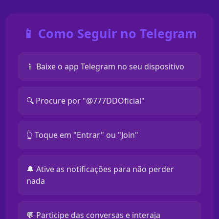
📱 Como Seguir no Telegram
📱 Baixe o app Telegram no seu dispositivo
🔍 Procure por "@777DDOficial"
👆 Toque em "Entrar" ou "Join"
🔔 Ative as notificações para não perder
nada
💬 Participe das conversas e interaja