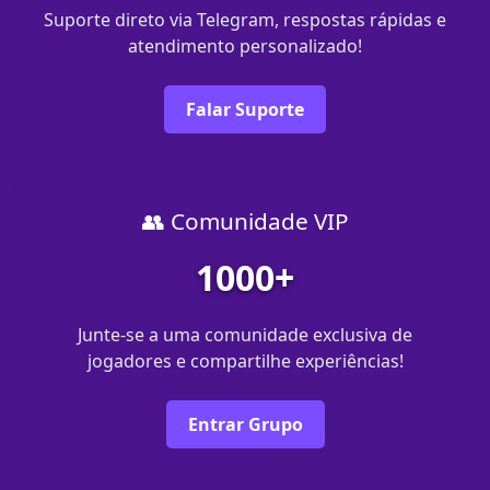
Suporte direto via Telegram, respostas rápidas e
atendimento personalizado!
Falar Suporte
👥 Comunidade VIP
1000+
Junte-se a uma comunidade exclusiva de
jogadores e compartilhe experiências!
Entrar Grupo