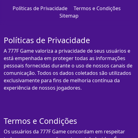
Políticas de Privacidade
Termos e Condições
Sitemap
Políticas de Privacidade
A 777F Game valoriza a privacidade de seus usuários e
está empenhada em proteger todas as informações
pessoais fornecidas durante o uso de nossos canais de
comunicação. Todos os dados coletados são utilizados
exclusivamente para fins de melhoria contínua da
experiência de nossos jogadores.
Termos e Condições
Os usuários da 777F Game concordam em respeitar