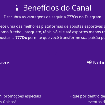
📱 Benefícios do Canal
Descubra as vantagens de seguir a 777Ox no Telegram
ece uma das melhores plataformas de apostas esportivas d
omo futebol, basquete, tênis, vôlei e até esportes menos 
ostas, a
777Ox
permite que você transforme sua paixão po
sivos
📢 Notí
m, promoções especiais
Fique por dentro d
s únicos!
eventos d