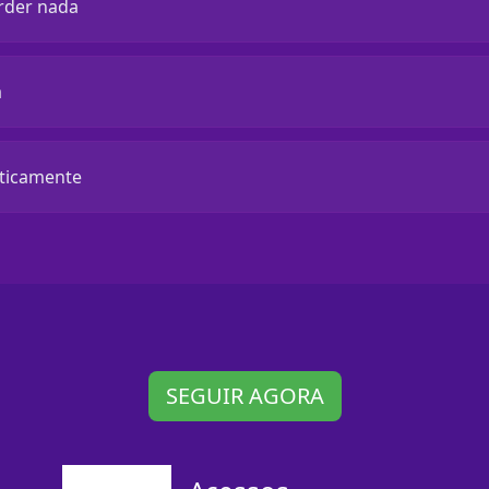
erder nada
a
aticamente
SEGUIR AGORA