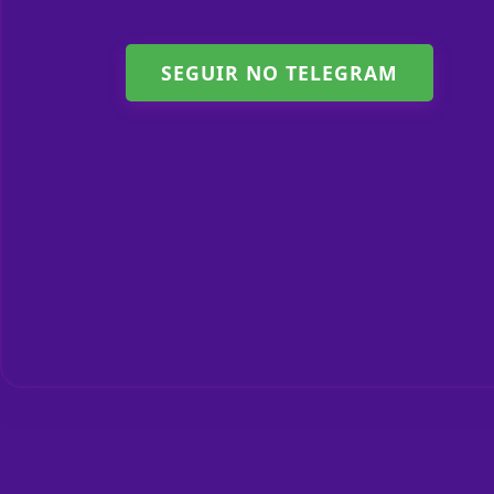
SEGUIR NO TELEGRAM