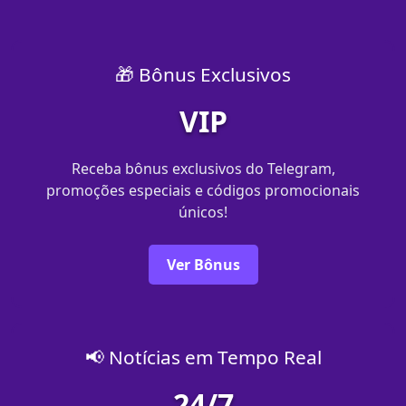
🎁 Bônus Exclusivos
VIP
Receba bônus exclusivos do Telegram,
promoções especiais e códigos promocionais
únicos!
Ver Bônus
📢 Notícias em Tempo Real
24/7