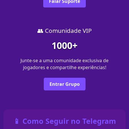
Falar Suporte
👥 Comunidade VIP
1000+
Junte-se a uma comunidade exclusiva de
jogadores e compartilhe experiências!
Entrar Grupo
📱 Como Seguir no Telegram