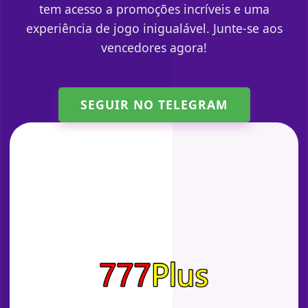
tem acesso a promoções incríveis e uma
experiência de jogo inigualável. Junte-se aos
vencedores agora!
SEGUIR NO TELEGRAM