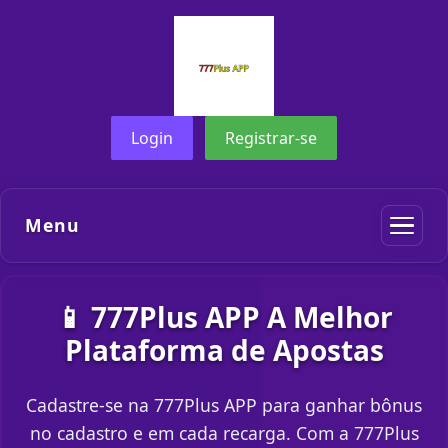
Login
Registrar-se
Menu
📱 777Plus APP A Melhor
Plataforma de Apostas
Cadastre-se na 777Plus APP para ganhar bônus
no cadastro e em cada recarga. Com a 777Plus