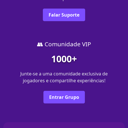
Falar Suporte
👥 Comunidade VIP
1000+
Junte-se a uma comunidade exclusiva de
jogadores e compartilhe experiências!
Entrar Grupo