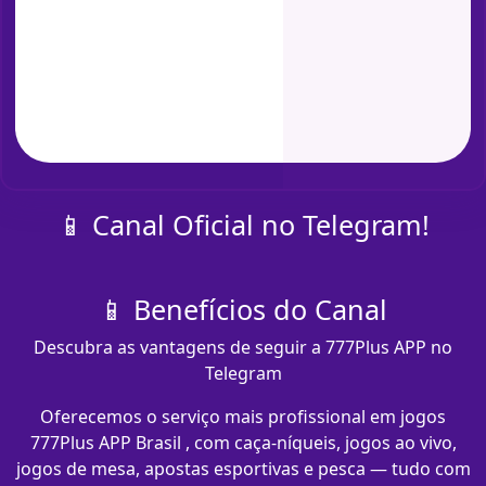
📱 Canal Oficial no Telegram!
📱 Benefícios do Canal
Descubra as vantagens de seguir a 777Plus APP no
Telegram
Oferecemos o serviço mais profissional em jogos
777Plus APP Brasil , com caça-níqueis, jogos ao vivo,
jogos de mesa, apostas esportivas e pesca — tudo com