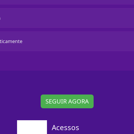
a
aticamente
SEGUIR AGORA
Acessos