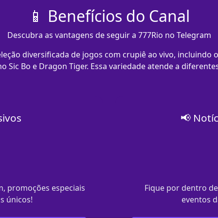
📱 Benefícios do Canal
Descubra as vantagens de seguir a 777Rio no Telegram
eção diversificada de jogos com crupiê ao vivo, incluindo o
 Sic Bo e Dragon Tiger. Essa variedade atende a diferentes
sivos
📢 Notí
m, promoções especiais
Fique por dentro d
s únicos!
eventos d