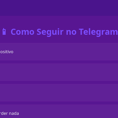
📱 Como Seguir no Telegram
ositivo
erder nada