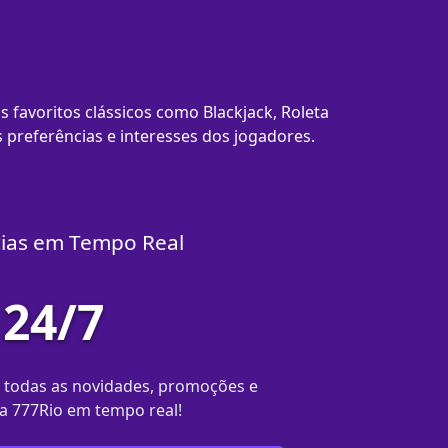
s favoritos clássicos como Blackjack, Roleta
 preferências e interesses dos jogadores.
cias em Tempo Real
24/7
e todas as novidades, promoções e
a 777Rio em tempo real!