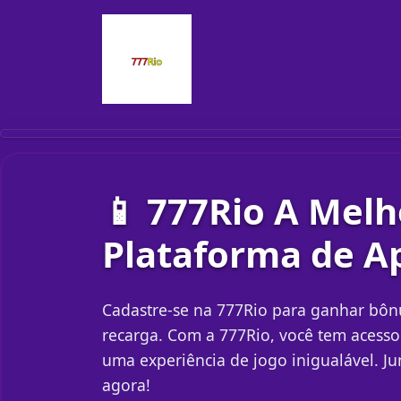
📱 777Rio A Melh
Plataforma de A
Cadastre-se na 777Rio para ganhar bôn
recarga. Com a 777Rio, você tem acesso
uma experiência de jogo inigualável. J
agora!