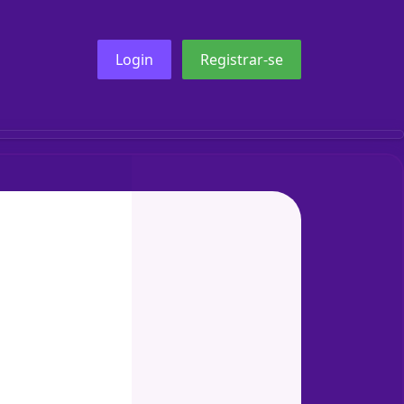
Login
Registrar-se