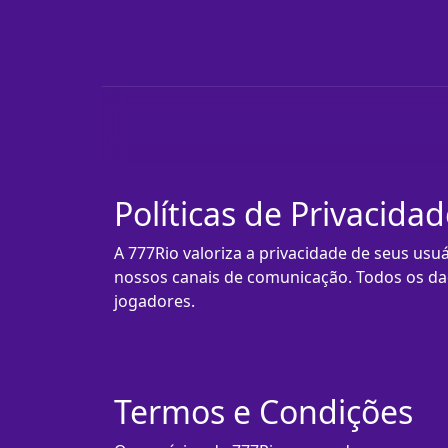
Políticas de Privacida
A 777Rio valoriza a privacidade de seus us
nossos canais de comunicação. Todos os dad
jogadores.
Termos e Condições