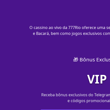
O cassino ao vivo da 777Rio oferece uma sel
e Bacará, bem como jogos exclusivos como
🎁 Bônus Exclu
VIP
Receba bônus exclusivos do Telegra
e códigos promocionai