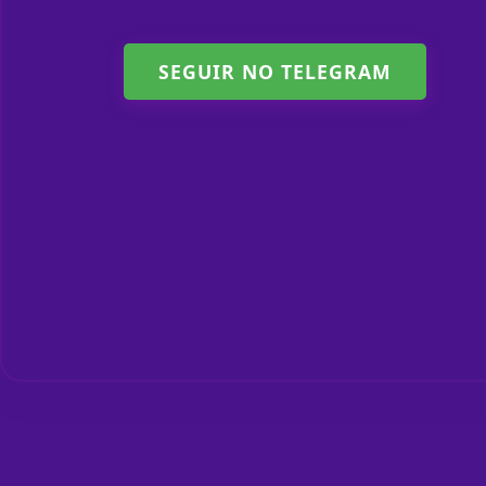
SEGUIR NO TELEGRAM