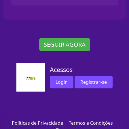
SEGUIR AGORA
Acessos
Login
Registrar-se
Políticas de Privacidade
Termos e Condições