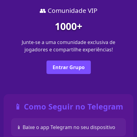
👥 Comunidade VIP
1000+
Junte-se a uma comunidade exclusiva de
jogadores e compartilhe experiências!
Entrar Grupo
📱 Como Seguir no Telegram
📱 Baixe o app Telegram no seu dispositivo