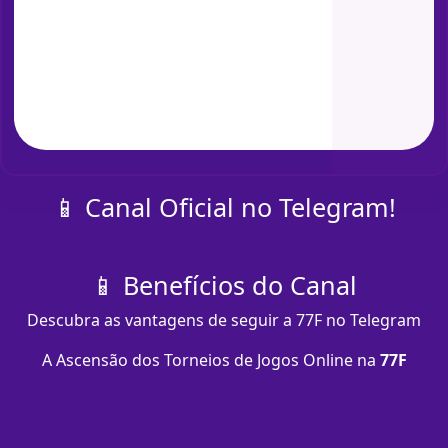
📱 Canal Oficial no Telegram!
📱 Benefícios do Canal
Descubra as vantagens de seguir a 77F no Telegram
A Ascensão dos Torneios de Jogos Online na
77F