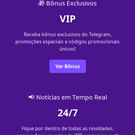
🎁 Bônus Exclusivos
VIP
Receba bônus exclusivos do Telegram,
promoções especiais e códigos promocionais
únicos!
Ver Bônus
📢 Notícias em Tempo Real
24/7
Fique por dentro de todas as novidades,