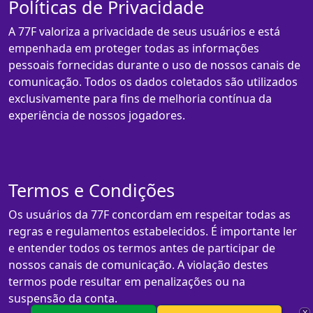
Políticas de Privacidade
A 77F valoriza a privacidade de seus usuários e está
empenhada em proteger todas as informações
pessoais fornecidas durante o uso de nossos canais de
comunicação. Todos os dados coletados são utilizados
exclusivamente para fins de melhoria contínua da
experiência de nossos jogadores.
Termos e Condições
Os usuários da 77F concordam em respeitar todas as
regras e regulamentos estabelecidos. É importante ler
e entender todos os termos antes de participar de
nossos canais de comunicação. A violação destes
termos pode resultar em penalizações ou na
suspensão da conta.