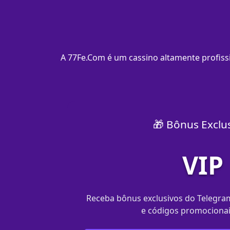
A 77Fe.Com é um cassino altamente profiss
🎁 Bônus Exclu
VIP
Receba bônus exclusivos do Telegra
e códigos promocionai