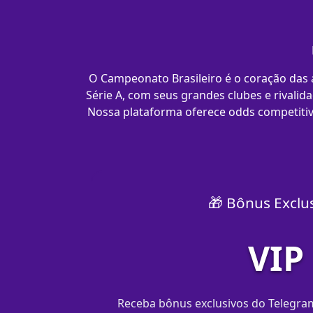
O Campeonato Brasileiro é o coração das a
Série A, com seus grandes clubes e rivalida
Nossa plataforma oferece odds competitiv
🎁 Bônus Exclu
VIP
Receba bônus exclusivos do Telegra