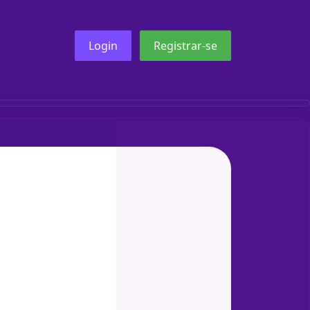
Login
Registrar-se