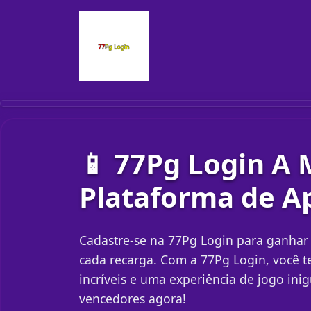
📱 77Pg Login A 
Plataforma de A
Cadastre-se na 77Pg Login para ganhar
cada recarga. Com a 77Pg Login, você 
incríveis e uma experiência de jogo inig
vencedores agora!