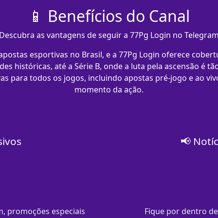
📱 Benefícios do Canal
Descubra as vantagens de seguir a 77Pg Login no Telegra
postas esportivas no Brasil, e a 77Pg Login oferece cobert
des históricas, até a Série B, onde a luta pela ascensão é t
as para todos os jogos, incluindo apostas pré-jogo e ao 
momento da ação.
sivos
📢 Notí
m, promoções especiais
Fique por dentro d