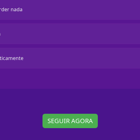
erder nada
a
aticamente
SEGUIR AGORA