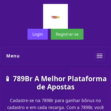
Login
Registrar-se
Menu
📱 789Br A Melhor Plataforma
de Apostas
Cadastre-se na 789Br para ganhar bônus no
cadastro e em cada recarga. Com a 789Br, você