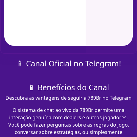
📱 Canal Oficial no Telegram!
📱 Benefícios do Canal
Descubra as vantagens de seguir a 789Br no Telegram
O sistema de chat ao vivo da 789Br permite uma
interação genuína com dealers e outros jogadores.
Você pode fazer perguntas sobre as regras do jogo,
conversar sobre estratégias, ou simplesmente