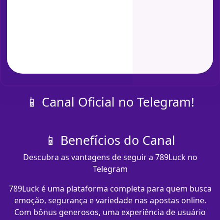
📱 Canal Oficial no Telegram!
📱 Benefícios do Canal
Descubra as vantagens de seguir a 789Luck no
Telegram
789Luck é uma plataforma completa para quem busca
emoção, segurança e variedade nas apostas online.
Com bônus generosos, uma experiência de usuário