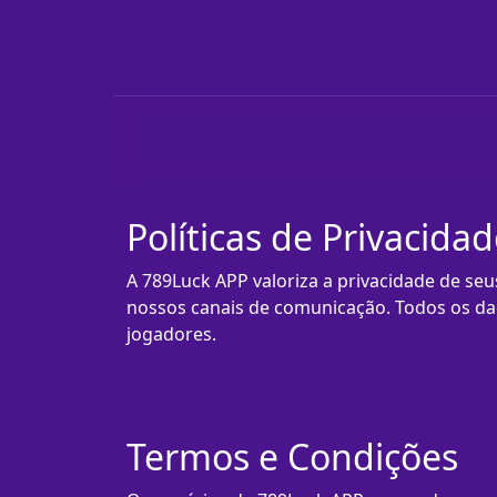
Políticas de Privacida
A 789Luck APP valoriza a privacidade de se
nossos canais de comunicação. Todos os dad
jogadores.
Termos e Condições