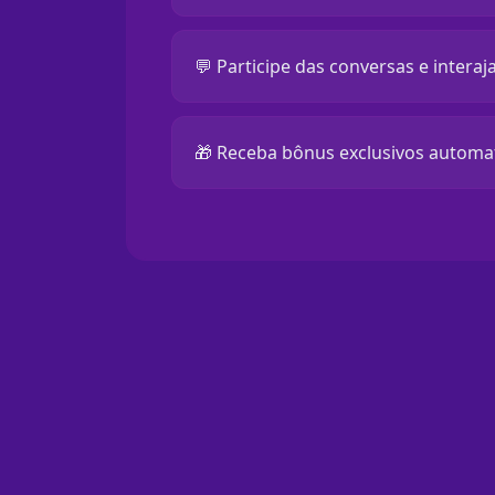
💬 Participe das conversas e interaj
🎁 Receba bônus exclusivos autom