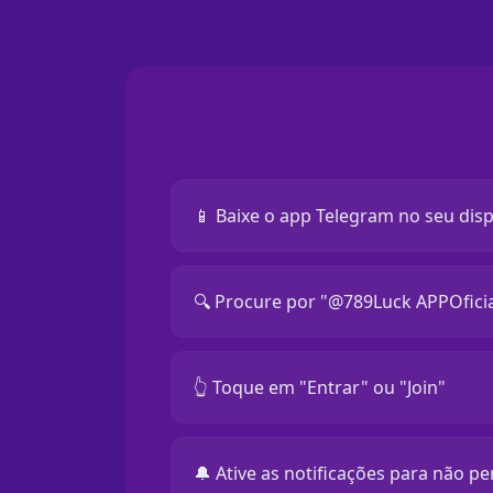
📱 Baixe o app Telegram no seu disp
🔍 Procure por "@789Luck APPOficia
👆 Toque em "Entrar" ou "Join"
🔔 Ative as notificações para não p