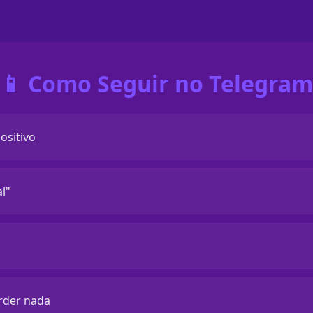
📱 Como Seguir no Telegram
ositivo
l"
erder nada