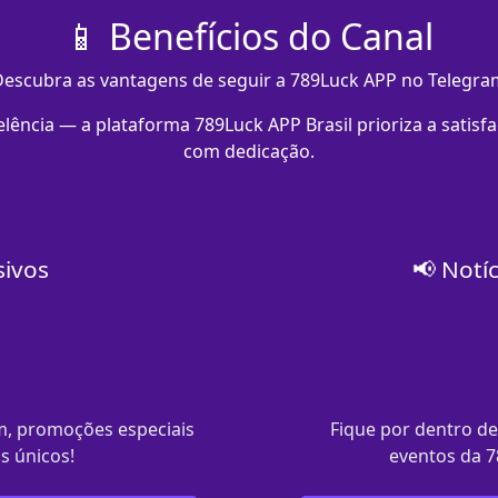
📱 Benefícios do Canal
Descubra as vantagens de seguir a 789Luck APP no Telegra
ência — a plataforma 789Luck APP Brasil prioriza a satisfa
com dedicação.
sivos
📢 Notí
m, promoções especiais
Fique por dentro d
s únicos!
eventos da 7