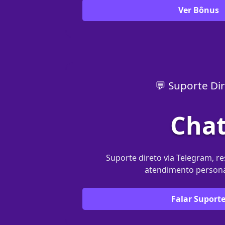
Ver Bônus
💬 Suporte Di
Cha
Suporte direto via Telegram, r
atendimento persona
Falar Suport