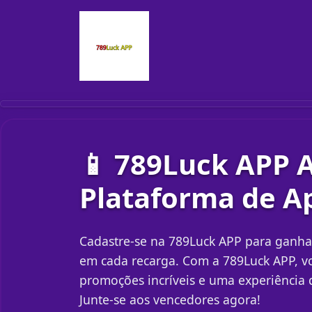
📱 789Luck APP 
Plataforma de A
Cadastre-se na 789Luck APP para ganha
em cada recarga. Com a 789Luck APP, v
promoções incríveis e uma experiência d
Junte-se aos vencedores agora!