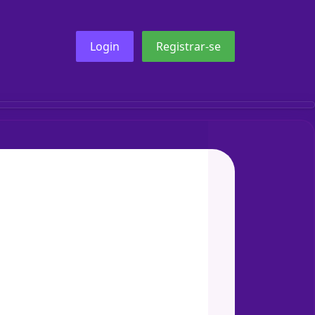
Login
Registrar-se