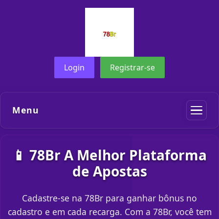
Login
Registrar-se
Menu
📱 78Br A Melhor Plataforma
de Apostas
Cadastre-se na 78Br para ganhar bônus no
cadastro e em cada recarga. Com a 78Br, você tem