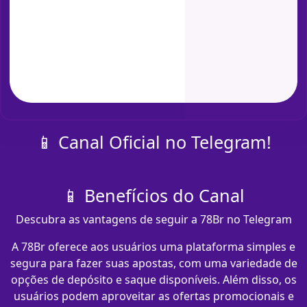
📱 Canal Oficial no Telegram!
📱 Benefícios do Canal
Descubra as vantagens de seguir a 78Br no Telegram
A 78Br oferece aos usuários uma plataforma simples e
segura para fazer suas apostas, com uma variedade de
opções de depósito e saque disponíveis. Além disso, os
usuários podem aproveitar as ofertas promocionais e