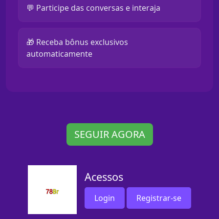
💬 Participe das conversas e interaja
🎁 Receba bônus exclusivos
automaticamente
SEGUIR AGORA
Acessos
Login
Registrar-se