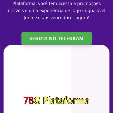
Plataforma, você tem acesso a promoções
incríveis e uma experiência de jogo inigualável.
Junte-se aos vencedores agora!
SEGUIR NO TELEGRAM