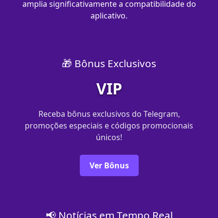
amplia significativamente a compatibilidade do
aplicativo.
🎁 Bônus Exclusivos
VIP
Receba bônus exclusivos do Telegram,
promoções especiais e códigos promocionais
únicos!
Ver Bônus
📢 Notícias em Tempo Real