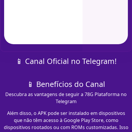
📱 Canal Oficial no Telegram!
📱 Benefícios do Canal
Descubra as vantagens de seguir a 78G Plataforma no
Telegram
Além disso, o APK pode ser instalado em dispositivos
que não têm acesso à Google Play Store, como
dispositivos rootados ou com ROMs customizadas. Isso