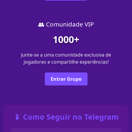
👥 Comunidade VIP
1000+
Junte-se a uma comunidade exclusiva de
jogadores e compartilhe experiências!
Entrar Grupo
📱 Como Seguir no Telegram