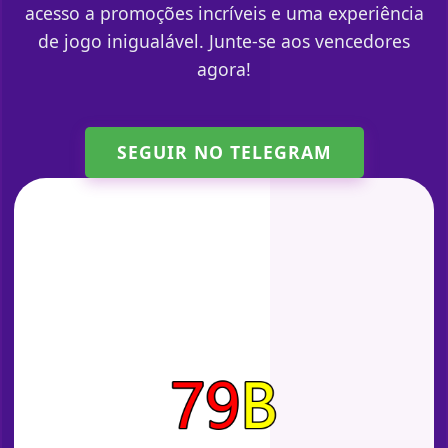
acesso a promoções incríveis e uma experiência
de jogo inigualável. Junte-se aos vencedores
agora!
SEGUIR NO TELEGRAM