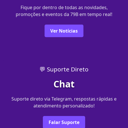
Fique por dentro de todas as novidades,
promoções e eventos da 79B em tempo real!
Ver Notícias
💬 Suporte Direto
Chat
Suporte direto via Telegram, respostas rápidas e
atendimento personalizado!
Falar Suporte