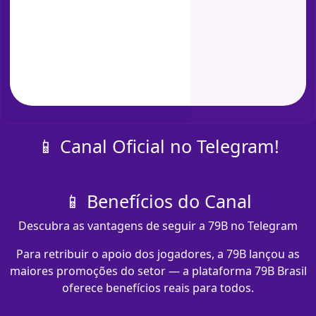
📱 Canal Oficial no Telegram!
📱 Benefícios do Canal
Descubra as vantagens de seguir a 79B no Telegram
Para retribuir o apoio dos jogadores, a 79B lançou as
maiores promoções do setor — a plataforma 79B Brasil
oferece benefícios reais para todos.