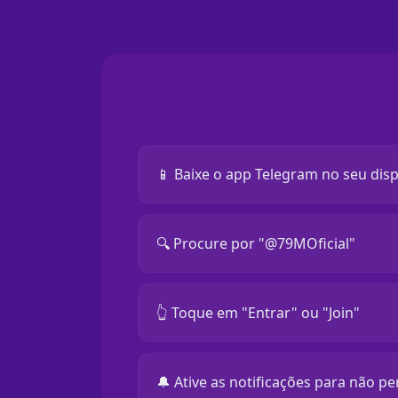
📱 Baixe o app Telegram no seu disp
🔍 Procure por "@79MOficial"
👆 Toque em "Entrar" ou "Join"
🔔 Ative as notificações para não p