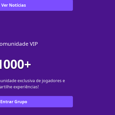
Ver Notícias
Comunidade VIP
1000+
unidade exclusiva de jogadores e
rtilhe experiências!
Entrar Grupo