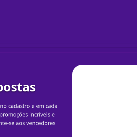
postas
no cadastro e em cada
promoções incríveis e
unte-se aos vencedores