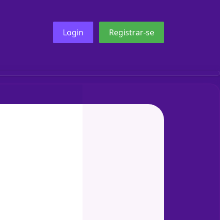
Login
Registrar-se