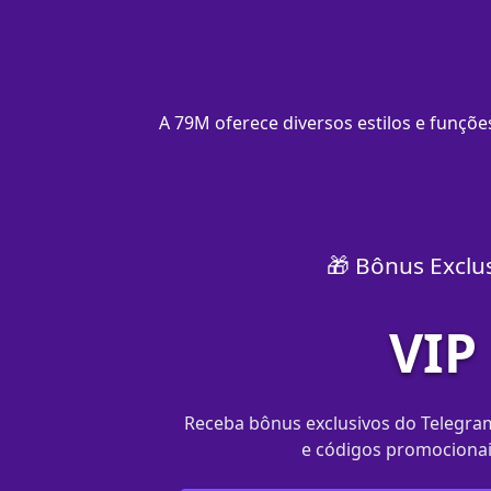
A 79M oferece diversos estilos e funções
🎁 Bônus Exclu
VIP
Receba bônus exclusivos do Telegra
e códigos promocionai