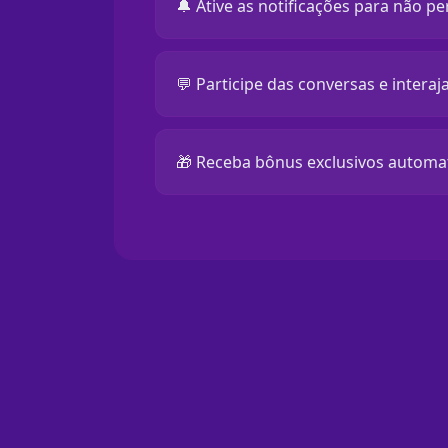
🔔 Ative as notificações para não p
💬 Participe das conversas e interaj
🎁 Receba bônus exclusivos autom