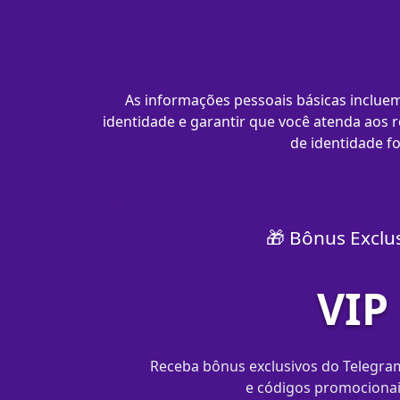
As informações pessoais básicas incluem
identidade e garantir que você atenda aos
de identidade fo
🎁 Bônus Exclu
VIP
Receba bônus exclusivos do Telegra
e códigos promocionai