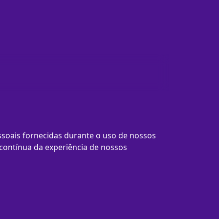
ssoais fornecidas durante o uso de nossos
 contínua da experiência de nossos