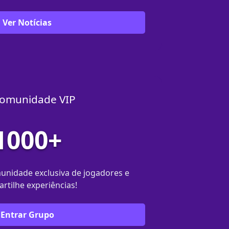
Ver Notícias
Comunidade VIP
1000+
unidade exclusiva de jogadores e
rtilhe experiências!
Entrar Grupo