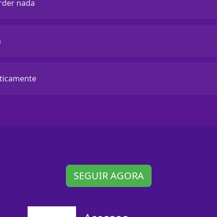
erder nada
a
aticamente
SEGUIR AGORA