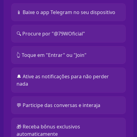
📱 Baixe o app Telegram no seu dispositivo
🔍 Procure por "@79WOficial"
👆 Toque em "Entrar" ou "Join"
🔔 Ative as notificações para não perder
nada
💬 Participe das conversas e interaja
🎁 Receba bônus exclusivos
automaticamente