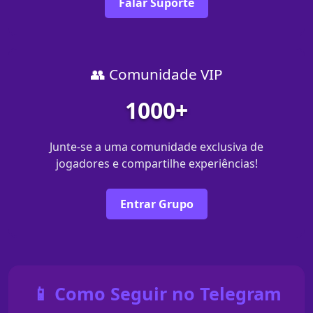
Falar Suporte
👥 Comunidade VIP
1000+
Junte-se a uma comunidade exclusiva de
jogadores e compartilhe experiências!
Entrar Grupo
📱 Como Seguir no Telegram