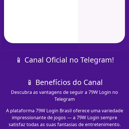
📱 Canal Oficial no Telegram!
📱 Benefícios do Canal
Descubra as vantagens de seguir a 79W Login no
Telegram
A plataforma 79W Login Brasil oferece uma variedade
impressionante de jogos — a 79W Login sempre
satisfaz todas as suas fantasias de entretenimento.