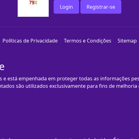
Login
Registrar-se
Políticas de Privacidade
Termos e Condições
Sitemap
de
ios e está empenhada em proteger todas as informações pe
tados são utilizados exclusivamente para fins de melhoria