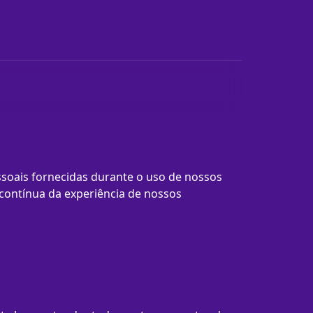
ssoais fornecidas durante o uso de nossos
 contínua da experiência de nossos