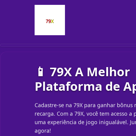
📱 79X A Melhor
Plataforma de A
Cadastre-se na 79X para ganhar bônus 
recarga. Com a 79X, você tem acesso a 
uma experiência de jogo inigualável. J
agora!