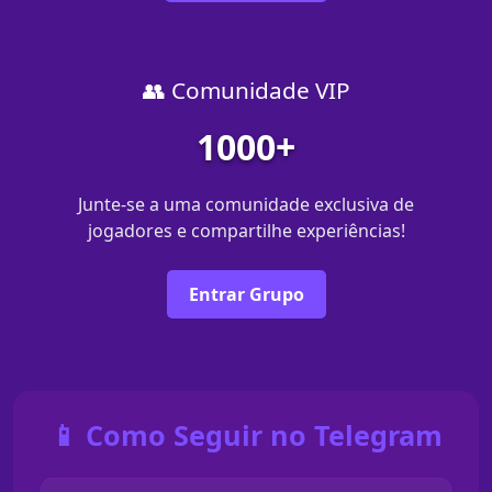
👥 Comunidade VIP
1000+
Junte-se a uma comunidade exclusiva de
jogadores e compartilhe experiências!
Entrar Grupo
📱 Como Seguir no Telegram