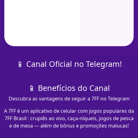
📱 Canal Oficial no Telegram!
📱 Benefícios do Canal
Descubra as vantagens de seguir a 7FF no Telegram
A 7FF é um aplicativo de celular com jogos populares da
7FF Brasil : crupiês ao vivo, caça-níqueis, jogos de pesca
e de mesa — além de bônus e promoções malucas!