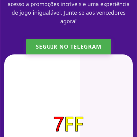
acesso a promoções incríveis e uma experiência
de jogo inigualável. Junte-se aos vencedores
agora!
SEGUIR NO TELEGRAM