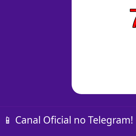
📱 Canal Oficial no Telegram!