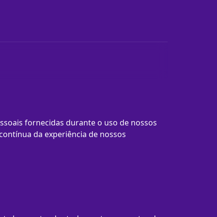
ssoais fornecidas durante o uso de nossos
 contínua da experiência de nossos