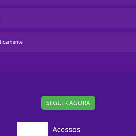
a
aticamente
SEGUIR AGORA
Acessos