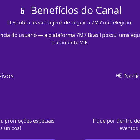
📱 Benefícios do Canal
Descubra as vantagens de seguir a 7M7 no Telegram
ncia do usuário — a plataforma 7M7 Brasil possui uma equi
tratamento VIP.
sivos
📢 Notí
m, promoções especiais
Fique por dentro d
s únicos!
eventos 