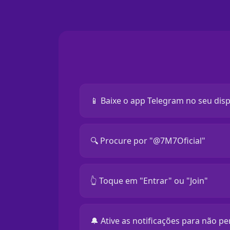
📱 Baixe o app Telegram no seu disp
🔍 Procure por "@7M7Oficial"
👆 Toque em "Entrar" ou "Join"
🔔 Ative as notificações para não p