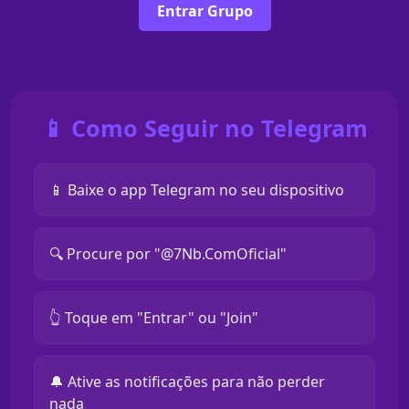
Entrar Grupo
📱 Como Seguir no Telegram
📱 Baixe o app Telegram no seu dispositivo
🔍 Procure por "@7Nb.ComOficial"
👆 Toque em "Entrar" ou "Join"
🔔 Ative as notificações para não perder
nada