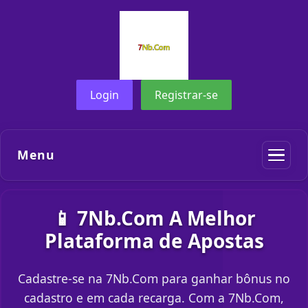
Login
Registrar-se
Menu
📱 7Nb.Com A Melhor
Plataforma de Apostas
Cadastre-se na 7Nb.Com para ganhar bônus no
cadastro e em cada recarga. Com a 7Nb.Com,