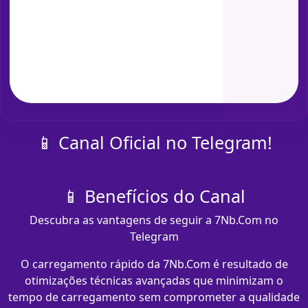
📱 Canal Oficial no Telegram!
📱 Benefícios do Canal
Descubra as vantagens de seguir a 7Nb.Com no
Telegram
O carregamento rápido da 7Nb.Com é resultado de
otimizações técnicas avançadas que minimizam o
tempo de carregamento sem comprometer a qualidade