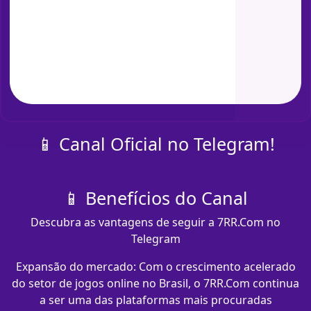
📱 Canal Oficial no Telegram!
📱 Benefícios do Canal
Descubra as vantagens de seguir a 7RR.Com no
Telegram
Expansão do mercado: Com o crescimento acelerado
do setor de jogos online no Brasil, o 7RR.Com continua
a ser uma das plataformas mais procuradas