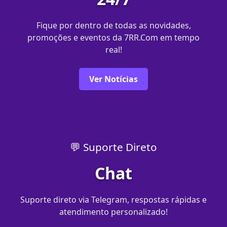
Fique por dentro de todas as novidades,
promoções e eventos da 7RR.Com em tempo
real!
Ver Notícias
💬 Suporte Direto
Chat
Suporte direto via Telegram, respostas rápidas e
atendimento personalizado!