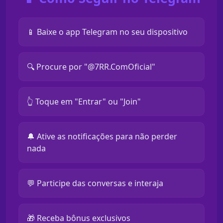
📱 Baixe o app Telegram no seu dispositivo
🔍 Procure por "@7RR.ComOficial"
👆 Toque em "Entrar" ou "Join"
🔔 Ative as notificações para não perder
nada
💬 Participe das conversas e interaja
🎁 Receba bônus exclusivos