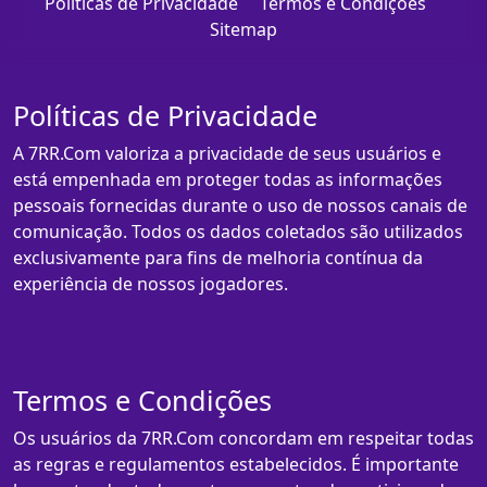
Políticas de Privacidade
Termos e Condições
Sitemap
Políticas de Privacidade
A 7RR.Com valoriza a privacidade de seus usuários e
está empenhada em proteger todas as informações
pessoais fornecidas durante o uso de nossos canais de
comunicação. Todos os dados coletados são utilizados
exclusivamente para fins de melhoria contínua da
experiência de nossos jogadores.
Termos e Condições
Os usuários da 7RR.Com concordam em respeitar todas
as regras e regulamentos estabelecidos. É importante