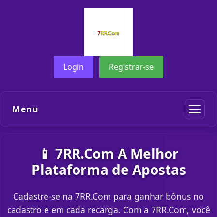
Login
Registrar-se
Menu
📱 7RR.Com A Melhor
Plataforma de Apostas
Cadastre-se na 7RR.Com para ganhar bônus no
cadastro e em cada recarga. Com a 7RR.Com, você