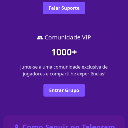
Falar Suporte
👥 Comunidade VIP
1000+
Junte-se a uma comunidade exclusiva de
jogadores e compartilhe experiências!
Entrar Grupo
📱 Como Seguir no Telegram