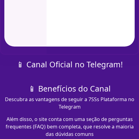
📱 Canal Oficial no Telegram!
📱 Benefícios do Canal
Descubra as vantagens de seguir a 7SSs Plataforma no
Telegram
Além disso, o site conta com uma seção de perguntas
frequentes (FAQ) bem completa, que resolve a maioria
das dúvidas comuns