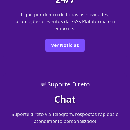
Fique por dentro de todas as novidades,
promoções e eventos da 7SSs Plataforma em
tempo real!
Ver Notícias
💬 Suporte Direto
Chat
Suporte direto via Telegram, respostas rápidas e
atendimento personalizado!