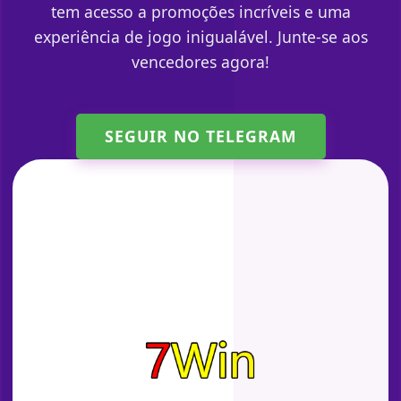
tem acesso a promoções incríveis e uma
experiência de jogo inigualável. Junte-se aos
vencedores agora!
SEGUIR NO TELEGRAM