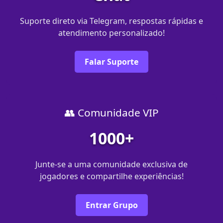
Suporte direto via Telegram, respostas rápidas e
atendimento personalizado!
Falar Suporte
👥 Comunidade VIP
1000+
Junte-se a uma comunidade exclusiva de
jogadores e compartilhe experiências!
Entrar Grupo