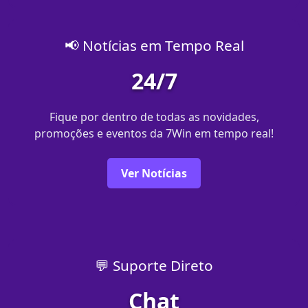
📢 Notícias em Tempo Real
24/7
Fique por dentro de todas as novidades,
promoções e eventos da 7Win em tempo real!
Ver Notícias
💬 Suporte Direto
Chat