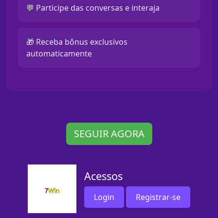
💬 Participe das conversas e interaja
🎁 Receba bônus exclusivos
automaticamente
SEGUIR AGORA
Acessos
Login
Registrar-se