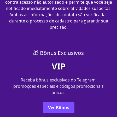
contra acesso não autorizado e permite que você seja
notificado imediatamente sobre atividades suspeitas.
Ambas as informações de contato são verificadas
durante o processo de cadastro para garantir sua
precisão.
🎁 Bônus Exclusivos
VIP
Receba bônus exclusivos do Telegram,
promoções especiais e códigos promocionais
únicos!
Ver Bônus